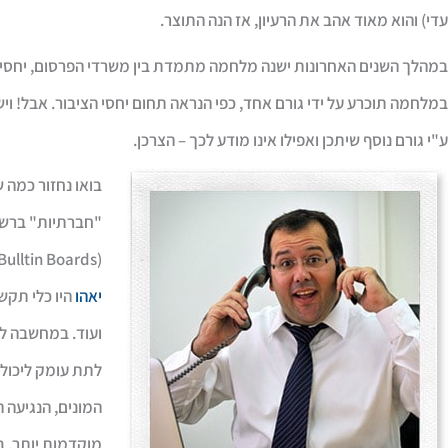
עדי) והוא מאוד אהב את הרעיון, אז הנה התוצר.
במהלך השנים האחרונות ישנה מלחמה מתמדת בין משרדי הפרסום, יחסי ה
במלחמה תוכרע על ידי גורם אחד, כפי הנראה תחום יחסי הציבור. אבל! וי
ע"י גורם נוסף שיתכן ואפילו אינו מודע לכך – הצרכן.
"חברתיות" ברשת 
(Bulltin Boards – במהלך התואר הראשון שלי כבר ב-99'
יאהו
היו כלי תקשו
ועוד. במחשבה לא
לתת עומק ליכולת
המונים, הנגיעה 
מוקדמות יותר. ב