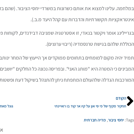
במלחמה. עלינו למצוא את אותם כשרונות במשרדי יחסי הציבור. (שהם ב
אינטראקציות תקשורתיות והדברות עם קהל היעד מ.ב.).
בגריילינג אומר ויקטור בנאדי, זו אסטרטגיה שמניבה דבידנדים, לקוחות 
הכוללת שלהם בגישת טרנסמדיה (ריבוי ערוצים).
תמיד יהיה מקום למומחים בתחומים ממוקדים אך הייעוץ של המחר ינותב 
המבינים כי המטרה היא "מותג האני". ובפריסה נכונה כל החלקים "יושבים
המורכבות הגדלה שלהעולם המתפתח ניתן להתנהל בשיקול דעת ופשטות 
ודם
הקודם
תחקיר מקיף של פי סי און על קיו אר קוד בו רואיינתי
גוגל מאחד
Tags:
יחסי ציבור
,
מדיה חברתית
אה