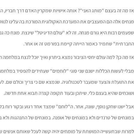
אז מה זה בעצם "מותג האני"? אותה אישיות שמקרין האדם דרך חבריו, המ
מנחים אלה הם המעצבים את המערכת האקולוגית המורכת בה עלינו לנווט ה
שפעמים רבות היא גורם מנחה. זה לא "עולם הדיגיטל" שינצח. מונח כה גנ
החברתית" שתמיד כאמור הייתה קיימת בפורמט זה או אחר.
אז מה כן? למה עולם יחסי הציבור נמצא ביתרון ואיך יוכל לנצח במלחמה 
מבלי לעשות הכללות ישנם שני סוגי "לוחמים" שעתידים להפסיד במלחמה 
את התועלת והצעד שמעבר לטכנולוגיה. שנמצא שם כי צריך וכולם שם. לע
ושוכחים שהיא בעצם כלי. שיתכן ובעוד תקופה קצרה תבוא אחת חדשה.
אבל ישנו שחקן נוסף, שונה, אחר. ה"לוחם" שמצד אחד רגוע ובקור רוח 
במונחים של טרנדים ולא במונחים של אופנה. במונחים של התנהגות ולא במ
למרות שבתעשייה המושתת על מומחים יהיה קשה לעכל שאותם אנשים שני