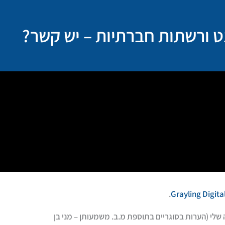
נט ורשתות חברתיות – יש קשר?
.
Grayling Digita
לי (הערות בסוגריים בתוספת מ.ב. משמעותן – מני בן