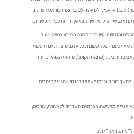
(למי אין היום טלפון? מ.ב.) או אפילו למאה ה-19 בה צמח פורמט הפרסום
ים ומכבשי דפוס שהושרש במשך דורות ככלי תקשורת.
כלים והם ישתמשו בהם בצורה הכי לא צפויה. בעידן
 מאיי פעם – בכל מקום ולכל אדם. מוצגות לנו תופעות
 באביב הערבי… (מחאת הקוטג', מחאת האוהלים ועוד
משך דורות וגרמו לשינוי הדרגתי שהגיע למימדים
לא תגלית מרעישה. כצרכנים משדרים ללא הרף, עורכים,
א.
ל"מותג האני" שלו.