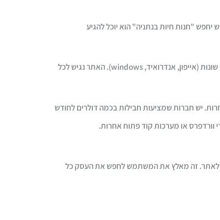
יחפש "חנות חיות בנתניה" הוא יוכל להגיע
פיתוח אחד לכל המכשירים – אין צורך לפתח גרסה נפרדת לפלטפורמות שונות (אייפון, אנדרואיד, windows). האתר נגיש לכל
– יש כלים חינמיים לפיתוח אתר / אפליקציה בסיסית כגון Wix ואחרות. יש חברות שמציעות חבילות בכמה דולרים לחודש
 וורדפרס או מערכות קוד פתוח אחרות.
 לאתר. זה מאלץ את המשתמש לחפש את העסק כל