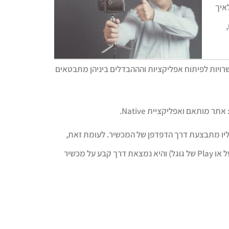
איך
Mo. תהנו,
שרויות לפיתוח אפליקציות והההבדלים ביניהן מתבטאים
אתר מותאם
ו
אפליקציית Native
.
ליו מתבצעת דרך הדפדפן של המכשיר. לעומת זאת,
אפליקציית נייטיב אותה יש להוריד מחנות האפליקציות (אפ סטור של אפל או Play של גוגל) והיא נמצאת דרך קבע על מכשיר