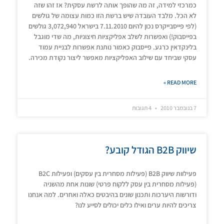
כמרכזי למידה, זה מה שהופך אותה לרשת עסקית? אז זהו שזה
לא הכל. מלבד העובדה שיש ברשת הזו כמות עצומה של גולשים
(לפי פייסבייקרס נכון להיום 7.11.2010 בישראל 3,072,940 גולשים
בפייסבוק!) ואפשרות לשלב אפליקציות חיצוניות, מה שדי מוגבל
בלינקדאין כרגע. פייסבוק כאמור נותנת אפשרות לבניית עמוד
עסקי שביחד עם שילוב האפליקציות מאפשר ליצור נקודת מכירה.
READ MORE »
7 בנובמבר 2010
4 תגובות
שיווק B2B הגודל קובע?
פעילוות שיווק B2B (פעילות מסחרית בין עסקים) ופעילות B2C
(פעילות מסחרית בין עסק ללקוח פרטי) שונות אחת מהשניה
ודורשות היערכות ותכנון שונים בהיבטים כאלה ואחרים. למה אנחנו
צריכים להיות ערים ואילו כלים יכולים לסייע לנו?