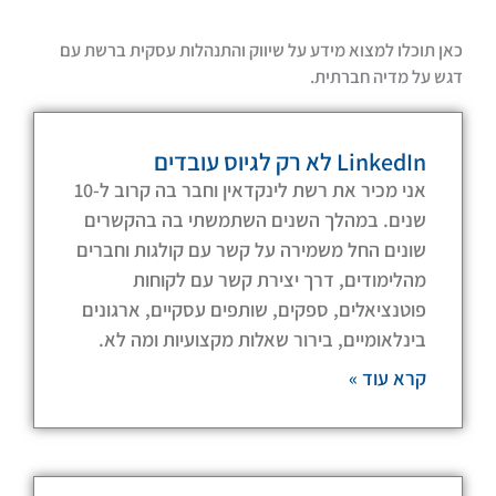
כאן תוכלו למצוא מידע על שיווק והתנהלות עסקית ברשת עם
דגש על מדיה חברתית.
ע
ע
ע
ע
ע
ע
ע
LinkedIn לא רק לגיוס עובדים
אני מכיר את רשת לינקדאין וחבר בה קרוב ל-10
שנים. במהלך השנים השתמשתי בה בהקשרים
מ
מ
מ
מ
מ
מ
מ
שונים החל משמירה על קשר עם קולגות וחברים
מהלימודים, דרך יצירת קשר עם לקוחות
ו
ו
ו
ו
ו
ו
ו
פוטנציאלים, ספקים, שותפים עסקיים, ארגונים
בינלאומיים, בירור שאלות מקצועיות ומה לא.
קרא עוד »
ד
ד
ד
ד
ד
ד
ד