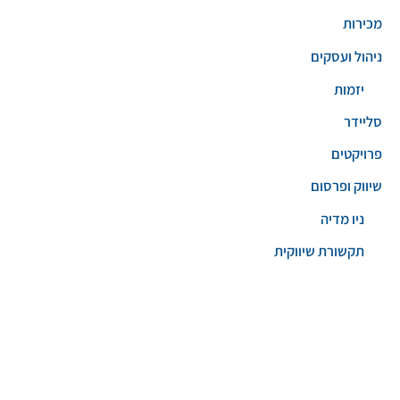
מכירות
ניהול ועסקים
יזמות
סליידר
פרויקטים
שיווק ופרסום
ניו מדיה
תקשורת שיווקית
זכויות יוצרים © 2026
מני בן עדי Benady New Media
מדיניות פרטיות