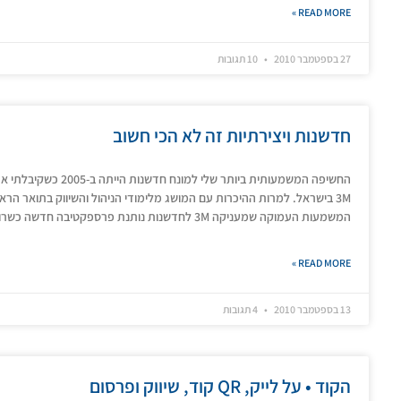
READ MORE »
27 בספטמבר 2010
10 תגובות
חדשנות ויצירתיות זה לא הכי חשוב
3M בישראל. למרות ההיכרות עם המושג מלימודי הניהול והשיווק בתואר הרא
המשמעות העמוקה שמעניקה 3M לחדשנות נותנת פרספקטיבה חדשה כשרואים את זה חי ונושם.
READ MORE »
13 בספטמבר 2010
4 תגובות
הקוד • על לייק, QR קוד, שיווק ופרסום