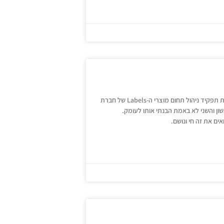
החשיפה המשמעותית ביותר שלי למונח חדשנות הייתה ב-2005 כשקיבלתי את תפקיד ניהול תחום מוצרי ה-Labels של חברת
שון והשני לא באמת הבנתי אותו לעומק.