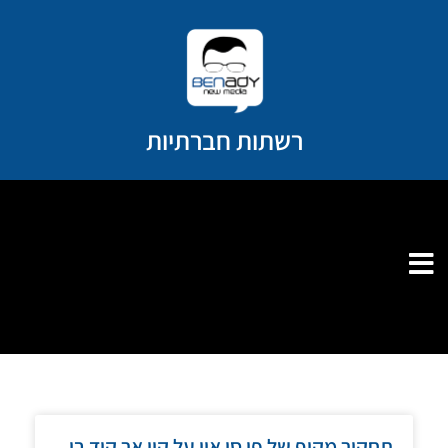
ילוג
תוכן
רשתות חברתיות
תחקיר מקיף של פי סי און על קיו אר קוד בו