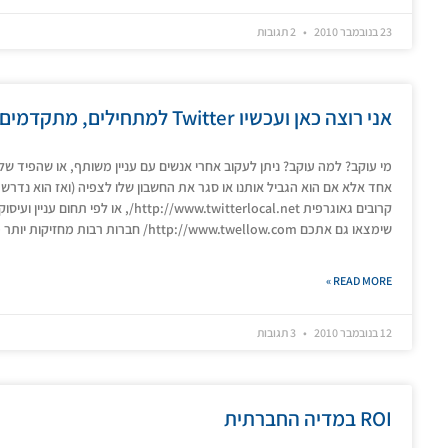
23 בנובמבר 2010
2 תגובות
אני רוצה כאן ועכשיו Twitter למתחילים, מתקדמים ומאותגרים – PLS RT
מי עוקב? למה עוקב? ניתן לעקוב אחרי אנשים עם עניין משותף, או שהפיד שלהם
אחד אלא אם הוא הגביל אותנו או סגר את החשבון שלו לצפיה (ואז הוא נדרש 
קרובים גאוגרפית ://www.twitterlocal.net
שימצאו גם אתכם http://www.twellow.com/ חברות רבות מחזיקות יותר מחשבון טוויטר אחד.
READ MORE »
12 בנובמבר 2010
3 תגובות
ROI במדיה החברתית