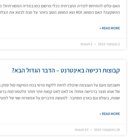
האם עלינו להתייחס למדיה החברתית ככלי פרסום כמו במדיה המסורתית? מ
ההשקעה? האם המושג ROI הוא המושג הטוב ביותר על מנת לבטא את הצלחתה של המדיה החברתית?
READ MORE »
2 בנובמבר 2010
2 תגובות
קבוצות רכישה באינטרנט – הדבר הגדול הבא?
חשבתם פעם על העוצמה שיכולה להיות ללקוח פרטי בכח המיקוח מול ספק במי
של אותו מוצר ברכישה אחת? אז לאט לאט קמות יותר ויותר פלטפורמות בר
שונות, בעולם וגם בארץ מסתבר. למעשה מדברים על אפשרות שווי של למע
READ MORE »
26 באוקטובר 2010
10 תגובות